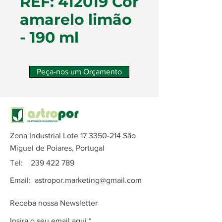
REF: 412019 Cor
amarelo limão
- 190 ml
Peça-nos um Orçamento
Zona Industrial Lote
17 3350-214
São
Miguel de Poiares, Portugal
Tel:
239 422 789
Email:
astropor.marketing@gmail.com
Receba nossa Newsletter
Insira o seu email aqui