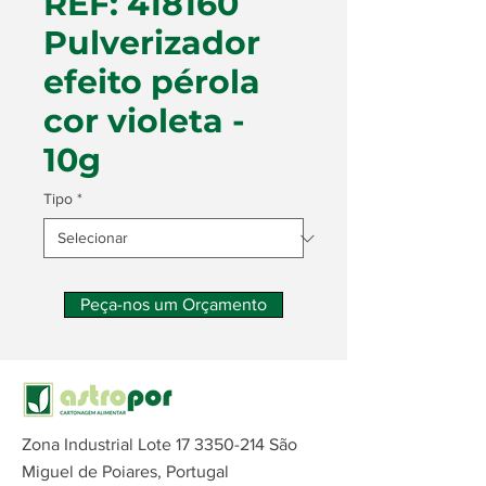
REF: 418160
Pulverizador
efeito pérola
cor violeta -
10g
Tipo
*
Peça-nos um Orçamento
Zona Industrial Lote
17 3350-214
São
Miguel de Poiares, Portugal