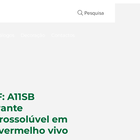
Pesquisa
álogos
Decoração
Contactos
: A11SB
rante
rossolúvel em
vermelho vivo