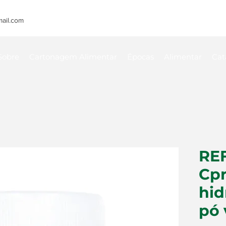
ail.com
Sobre
Cartonagem Alimentar
Épocas
Alimentar
Cat
REF
Cp
hid
pó 