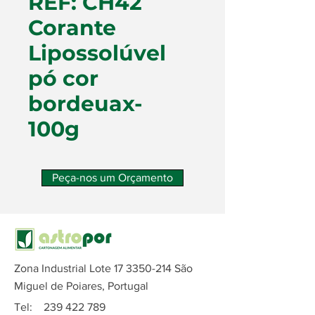
REF: CH42
Corante
Lipossolúvel
pó cor
bordeuax-
100g
Peça-nos um Orçamento
Zona Industrial Lote
17 3350-214
São
Miguel de Poiares, Portugal
Tel:
239 422 789