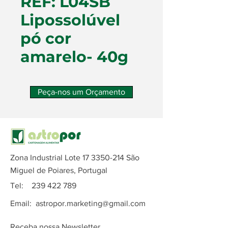
REF: L04SB
Lipossolúvel
pó cor
amarelo- 40g
Peça-nos um Orçamento
Zona Industrial Lote
17 3350-214
São
Miguel de Poiares, Portugal
Tel:
239 422 789
Email:
astropor.marketing@gmail.com
Receba nossa Newsletter