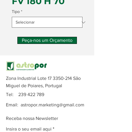
FV 180 H 70
Tipo
*
Peça-nos um Orçamento
Zona Industrial Lote
17 3350-214
São
Miguel de Poiares, Portugal
Tel:
239 422 789
Email:
astropor.marketing@gmail.com
Receba nossa Newsletter
Insira o seu email aqui