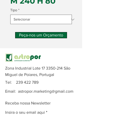
M 240 H 80
Tipo
*
Peça-nos um Orçamento
Zona Industrial Lote
17 3350-214
São
Miguel de Poiares, Portugal
Tel:
239 422 789
Email:
astropor.marketing@gmail.com
Receba nossa Newsletter
Insira o seu email aqui