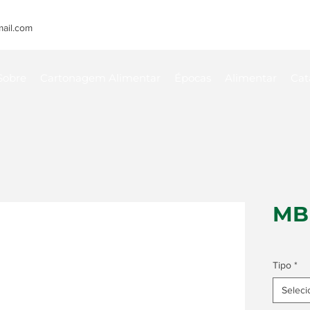
ail.com
Sobre
Cartonagem Alimentar
Épocas
Alimentar
Cat
MBB
Tipo
*
Seleci