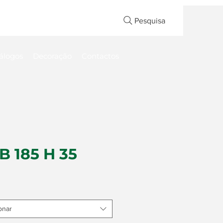
Pesquisa
álogos
Decoração
Contactos
 185 H 35
onar