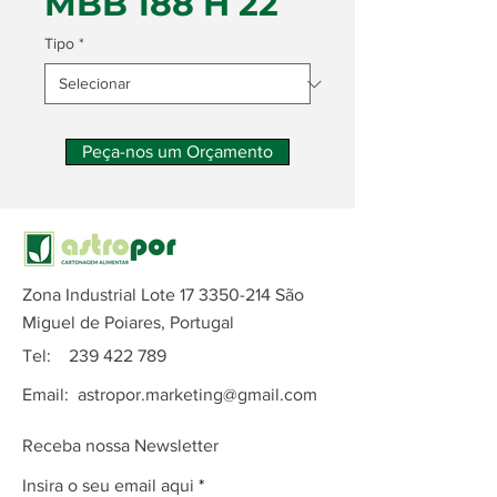
MBB 188 H 22
Tipo
*
Peça-nos um Orçamento
Zona Industrial Lote
17 3350-214
São
Miguel de Poiares, Portugal
Tel:
239 422 789
Email:
astropor.marketing@gmail.com
Receba nossa Newsletter
Insira o seu email aqui