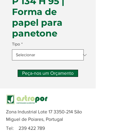
P 134 H 95 |
Forma de
papel para
panetone
Tipo
*
Peça-nos um Orçamento
Zona Industrial Lote
17 3350-214
São
Miguel de Poiares, Portugal
Tel:
239 422 789