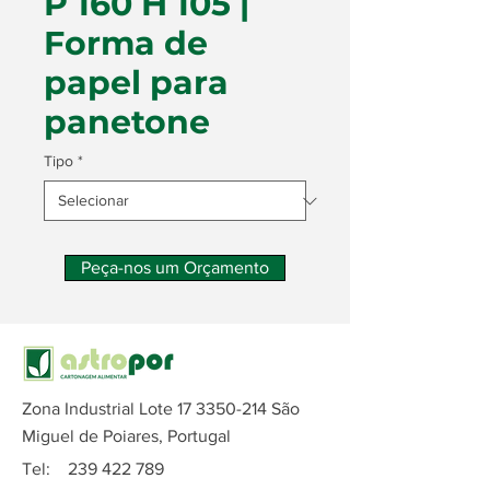
P 160 H 105 |
Forma de
papel para
panetone
Tipo
*
Peça-nos um Orçamento
Zona Industrial Lote
17 3350-214
São
Miguel de Poiares, Portugal
Tel:
239 422 789