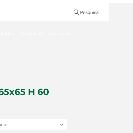
Pesquisa
álogos
Decoração
Contactos
65x65 H 60
onar