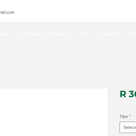
ail.com
Sobre
Cartonagem Alimentar
Épocas
Alimentar
Cat
R 3
Tipo
*
Seleci