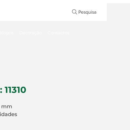
Pesquisa
álogos
Decoração
Contactos
: 11310
5 mm
idades