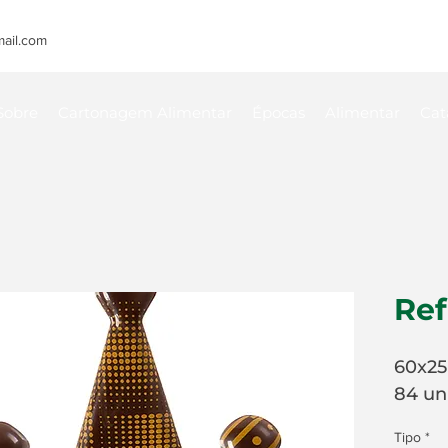
ail.com
Sobre
Cartonagem Alimentar
Épocas
Alimentar
Cat
Ref
60x2
84 un
Tipo
*