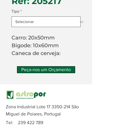
Ref: 205217
Tipo
*
Carro: 20x50mm
Bigode: 10x60mm
Caneca de cerveja:
40x25mm
Relógio: 20x50mm
Peça-nos um Orçamento
24 unidades
Zona Industrial Lote
17 3350-214
São
Miguel de Poiares, Portugal
Tel:
239 422 789