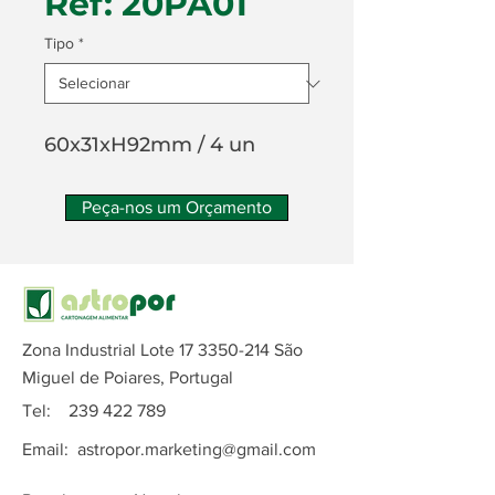
Ref: 20PA01
Tipo
*
60x31xH92mm / 4 un
Peça-nos um Orçamento
Zona Industrial Lote
17 3350-214
São
Miguel de Poiares, Portugal
Tel:
239 422 789
Email:
astropor.marketing@gmail.com