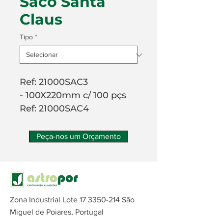
Saco Santa
Claus
Tipo
*
Ref: 21000SAC3
- 100X220mm c/ 100 pçs
Ref: 21000SAC4
- 120X260mm c/ 100 pçs
Ref: 21000SAC5
Peça-nos um Orçamento
- 140X305mm c/ 100 pçs
Ref: 21000SAC6
- 170X320mm c/ 100 pçs
Zona Industrial Lote
17 3350-214
São
Miguel de Poiares, Portugal