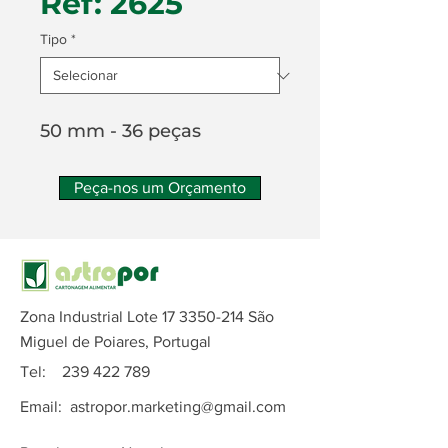
Ref: 2625
Tipo
*
50 mm - 36 peças
Peça-nos um Orçamento
Zona Industrial Lote
17 3350-214
São
Miguel de Poiares, Portugal
Tel:
239 422 789
Email:
astropor.marketing@gmail.com