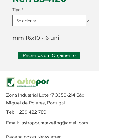
Tipo
*
mm 16x10 - 6 uni
Peça-nos um Orçamento
Zona Industrial Lote
17 3350-214
São
Miguel de Poiares, Portugal
Tel:
239 422 789
Email:
astropor.marketing@gmail.com
Receba nossa Newsletter