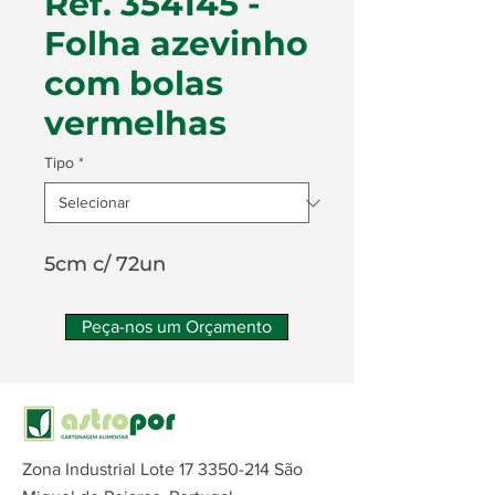
Ref. 354145 -
Folha azevinho
com bolas
vermelhas
Tipo
*
5cm c/ 72un
Peça-nos um Orçamento
Zona Industrial Lote
17 3350-214
São