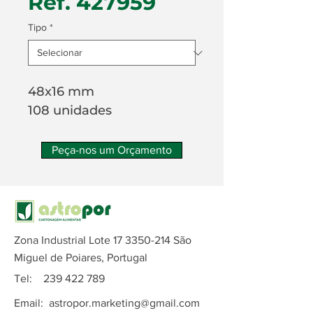
Ref. 427959
Tipo
*
48x16 mm
108 unidades
Peça-nos um Orçamento
Zona Industrial Lote
17 3350-214
São
Miguel de Poiares, Portugal
Tel:
239 422 789
Email:
astropor.marketing@gmail.com