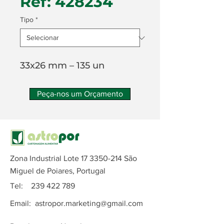
Ref: 428234
Tipo
*
33x26 mm – 135 un
Peça-nos um Orçamento
Zona Industrial Lote
17 3350-214
São
Miguel de Poiares, Portugal
Tel:
239 422 789
Email:
astropor.marketing@gmail.com