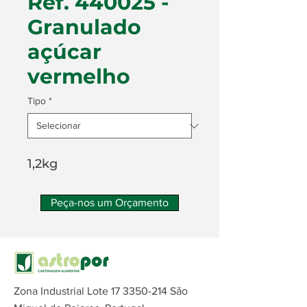
Ref. 440025 -
Granulado
açúcar
vermelho
Tipo
*
1,2kg
Peça-nos um Orçamento
Zona Industrial Lote
17 3350-214
São