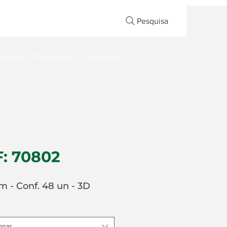
Pesquisa
álogos
Decoração
Contactos
: 70802
m - Conf. 48 un - 3D
onar