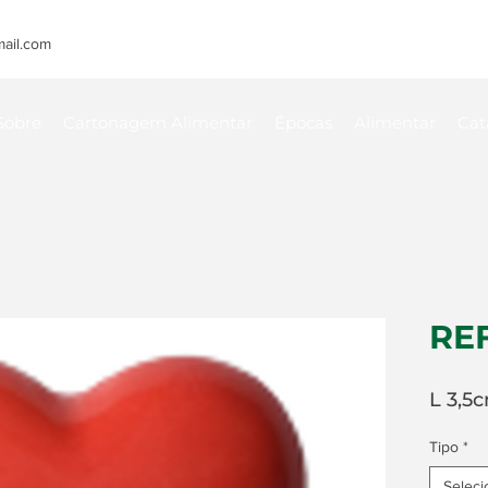
ail.com
Sobre
Cartonagem Alimentar
Épocas
Alimentar
Cat
REF
L 3,5c
Tipo
*
Seleci