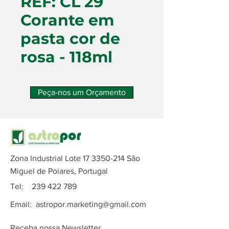
REF: CL 29
Corante em
pasta cor de
rosa - 118ml
Peça-nos um Orçamento
Zona Industrial Lote
17 3350-214
São
Miguel de Poiares, Portugal
Tel:
239 422 789
Email:
astropor.marketing@gmail.com
Receba nossa Newsletter