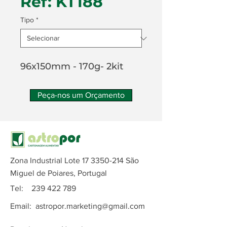
Ref: KT188
Tipo
*
96x150mm - 170g- 2kit
Peça-nos um Orçamento
Zona Industrial Lote
17 3350-214
São
Miguel de Poiares, Portugal
Tel:
239 422 789
Email:
astropor.marketing@gmail.com