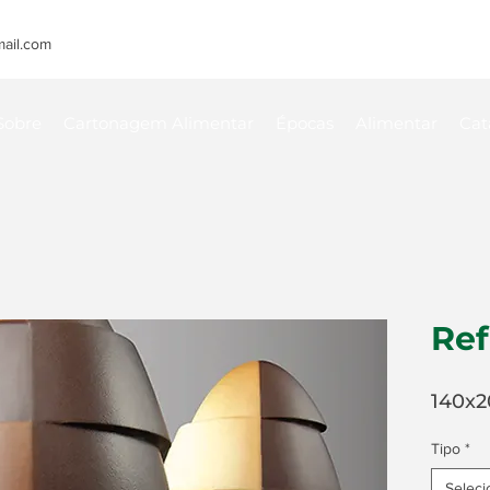
ail.com
Sobre
Cartonagem Alimentar
Épocas
Alimentar
Cat
Ref
140x2
Tipo
*
Seleci