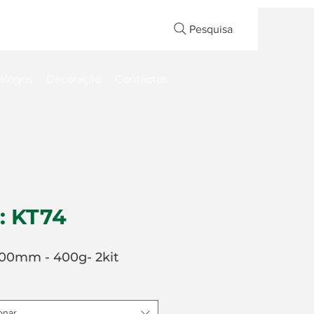
Pesquisa
álogos
Decoração
Contactos
: KT74
00mm - 400g- 2kit
onar