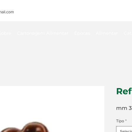
ail.com
Sobre
Cartonagem Alimentar
Épocas
Alimentar
Cat
Ref
mm 30
Tipo
*
Seleci