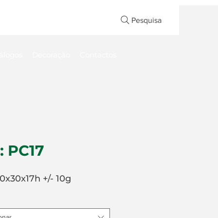
Pesquisa
álogos
Decoração
Contactos
: PC17
x30x17h +/- 10g
onar