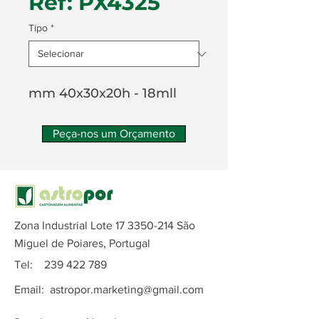
Ref: PX4325
Tipo
*
mm 40x30x20h - 18mll
Peça-nos um Orçamento
Zona Industrial Lote
17 3350-214
São
Miguel de Poiares, Portugal
Tel:
239 422 789
Email:
astropor.marketing@gmail.com