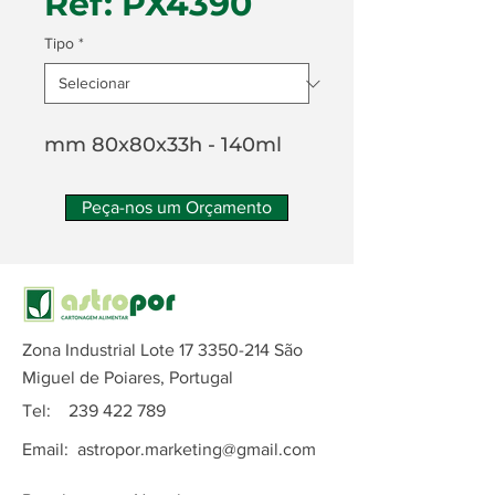
Ref: PX4390
Tipo
*
mm 80x80x33h - 140ml
Peça-nos um Orçamento
Zona Industrial Lote
17 3350-214
São
Miguel de Poiares, Portugal
Tel:
239 422 789
Email:
astropor.marketing@gmail.com