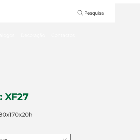
Pesquisa
álogos
Decoração
Contactos
: XF27
80x170x20h
onar