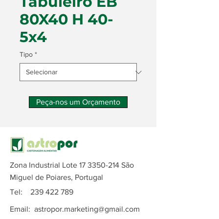
Tabuleiro EB
80X40 H 40-
5x4
Tipo
*
Peça-nos um Orçamento
Zona Industrial Lote
17 3350-214
São
Miguel de Poiares, Portugal
Tel:
239 422 789
Email:
astropor.marketing@gmail.com